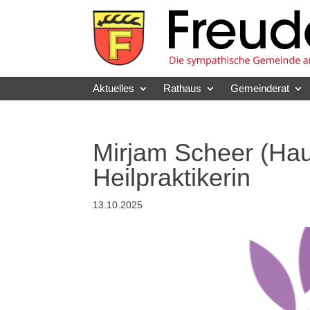
Skip
to
content
Aktuelles
Rathaus
Gemeinderat
Mirjam Scheer (Haup
Heilpraktikerin
13.10.2025