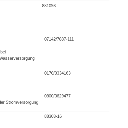
881093
07142/7887-111
 bei
 Wasserversorgung
0170/3334163
0800/3629477
 der Stromversorgung
88303-16