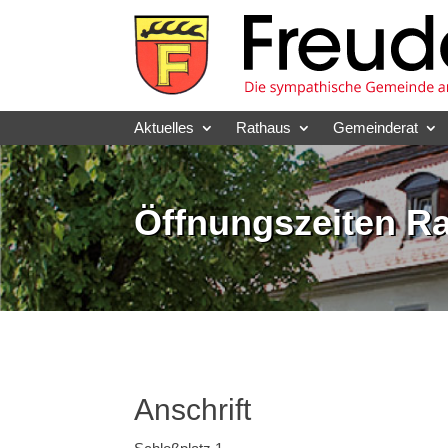
Skip
to
content
Aktuelles
Rathaus
Gemeinderat
Öffnungszeiten R
Anschrift