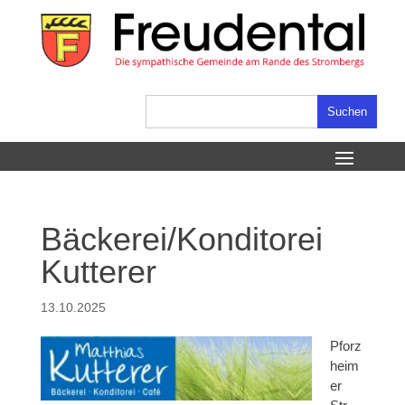
Skip
to
content
Suchen
nach:
Bäckerei/Konditorei
Kutterer
13.10.2025
Pforz
heim
er