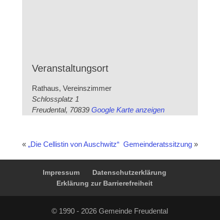
Veranstaltungsort
Rathaus, Vereinszimmer
Schlossplatz 1
Freudental
,
70839
Google Karte anzeigen
«
„Die Cellistin von Auschwitz“
Gemeinderatssitzung
»
Impressum
Datenschutzerklärung
Erklärung zur Barrierefreiheit
© 1990 - 2026 Gemeinde Freudental