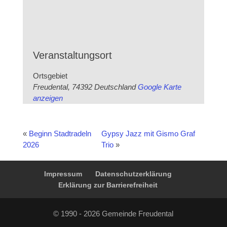
Veranstaltungsort
Ortsgebiet
Freudental
,
74392
Deutschland
Google Karte
anzeigen
«
Beginn Stadtradeln
Gypsy Jazz mit Gismo Graf
2026
Trio
»
Impressum
Datenschutzerklärung
Erklärung zur Barrierefreiheit
© 1990 - 2026 Gemeinde Freudental